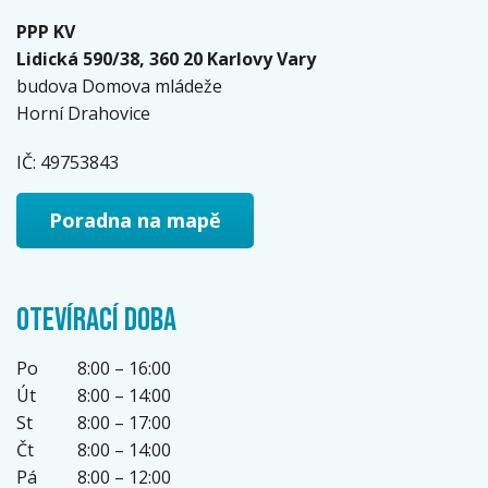
PPP KV
Lidická 590/38, 360 20 Karlovy Vary
budova Domova mládeže
Horní Drahovice
IČ: 49753843
Poradna na mapě
OTEVÍRACÍ DOBA
Po
8:00 – 16:00
Út
8:00 – 14:00
St
8:00 – 17:00
Čt
8:00 – 14:00
Pá
8:00 – 12:00