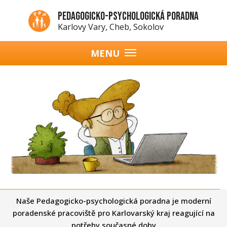
Přejít
Pedagogicko-psychologická poradna
k
Karlovy Vary, Cheb, Sokolov
hlavnímu
obsahu
MENU
Hlavní
navigace
cká poradna je moderní
Poskytujeme komplexní a ind
ovarský kraj reagující na
služby
sné doby