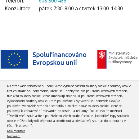
Telefon:
608 500 486
Konzultace:
pátek 7:30-8:00 a čtvrtek 13:00-14:30
Na stránkách tohoto webu používáme vybrané vlastní soubory cookie a soubory cookie
třetích stran: Soubory cookie, které jsou nezbytné pro používání webových stránek,
funkční soubory cookie, které umožňují snadnější používání webových stránek,
výkonnostní soubory cookie, které používáme k vytváření souhrnných údajů o
používání webových stránek a statistik, a marketingové soubory cookie, které se
používají k zobrazování relevantního obsahu a reklamy. Pokud zvolíte možnost
"Povolit vše", souhlasíte s používáním všech souborů cookie. Jednotlivé typy souborů
cookie můžete kdykoli přijmout a odmítnout a odvolat svůj souhlas do budoucna v
© 2012 - 2020 Pedagogicko-psychologická poradna
části "Nastavení".
Dokumentace
Karlovy Vary |
Ochrana osobních údajů
|
Nastavení