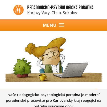
Přejít
Pedagogicko-psychologická poradna
k
Karlovy Vary, Cheb, Sokolov
hlavnímu
obsahu
MENU
Hlavní
navigace
Naše Pedagogicko-psychologická poradna je moderní
poradenské pracoviště pro Karlovarský kraj reagující na
potřeby současné doby