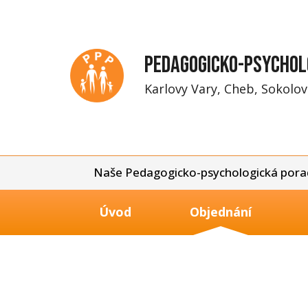
Přejít
k
hlavnímu
Pedagogicko-psychol
obsahu
Karlovy Vary, Cheb, Sokolov
Naše Pedagogicko-psychologická porad
Úvod
Objednání
Hlavní
navigace