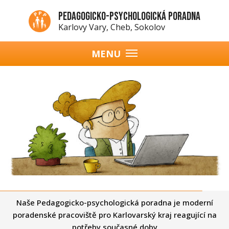
Přejít
Pedagogicko-psychologická poradna
k
Karlovy Vary, Cheb, Sokolov
hlavnímu
obsahu
MENU
Hlavní
navigace
Naše Pedagogicko-psychologická poradna je moderní
poradenské pracoviště pro Karlovarský kraj reagující na
potřeby současné doby