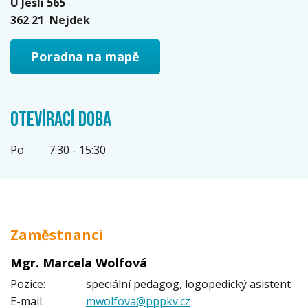
U Jeslí 565
362 21 Nejdek
Poradna na mapě
OTEVÍRACÍ DOBA
Po
7:30 - 15:30
Zaměstnanci
Mgr. Marcela Wolfová
Pozice:
speciální pedagog, logopedický asistent
E-mail:
mwolfova@pppkv.cz