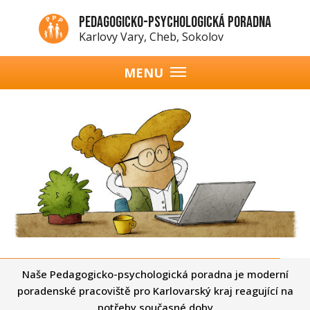
Přejít
Pedagogicko-psychologická poradna
k
Karlovy Vary, Cheb, Sokolov
hlavnímu
obsahu
MENU
Hlavní
navigace
Naše Pedagogicko-psychologická poradna je moderní
poradenské pracoviště pro Karlovarský kraj reagující na
potřeby současné doby