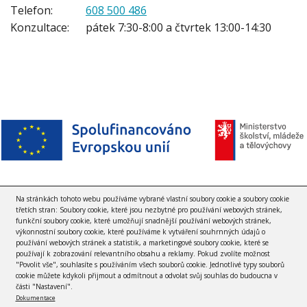
Telefon:
608 500 486
Konzultace:
pátek 7:30-8:00 a čtvrtek 13:00-14:30
Na stránkách tohoto webu používáme vybrané vlastní soubory cookie a soubory cookie
třetích stran: Soubory cookie, které jsou nezbytné pro používání webových stránek,
funkční soubory cookie, které umožňují snadnější používání webových stránek,
výkonnostní soubory cookie, které používáme k vytváření souhrnných údajů o
používání webových stránek a statistik, a marketingové soubory cookie, které se
používají k zobrazování relevantního obsahu a reklamy. Pokud zvolíte možnost
"Povolit vše", souhlasíte s používáním všech souborů cookie. Jednotlivé typy souborů
cookie můžete kdykoli přijmout a odmítnout a odvolat svůj souhlas do budoucna v
© 2012 - 2020 Pedagogicko-psychologická poradna
části "Nastavení".
Dokumentace
Karlovy Vary |
Ochrana osobních údajů
|